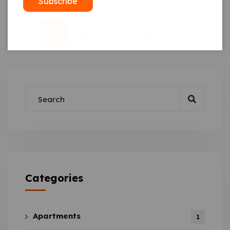
Subscribe
1
2
…
12
Categories
Apartments
1